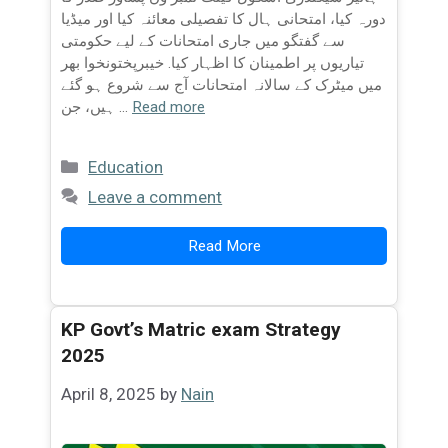
دورہ کیا، امتحانی ہال کا تفصیلی معائنہ کیا اور میڈیا
سے گفتگو میں جاری امتحانات کے لیے حکومتی
تیاریوں پر اطمینان کا اظہار کیا. خیبرپختونخوا بھر
میں میٹرک کے سالانہ امتحانات آج سے شروع ہو گئے
Read more
ہیں، جن …
Categories
Education
Leave a comment
Read More
KP Govt’s Matric exam Strategy
2025
April 8, 2025
by
Nain