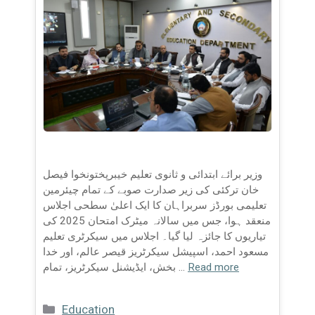
وزیر برائے ابتدائی و ثانوی تعلیم خیبرپختونخوا فیصل
خان ترکئی کی زیر صدارت صوبے کے تمام چیئرمین
تعلیمی بورڈز سربراہان کا ایک اعلیٰ سطحی اجلاس
منعقد ہوا، جس میں سالانہ میٹرک امتحان 2025 کی
تیاریوں کا جائزہ لیا گیا۔ اجلاس میں سیکرٹری تعلیم
مسعود احمد، اسپیشل سیکرٹریز قیصر عالم، اور خدا
Read more
بخش، ایڈیشنل سیکرٹریز، تمام …
Categories
Education