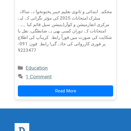
محکمہ ابتدائی و ثانوی تعلیم خیبر پختونخوا نے سالانہ
میٹرک امتحانات 2025 کی مؤثر نگرانی کے لیے
مرکزی انفارمیشن و کوآرڈینیشن سیل قائم کیا ہے۔
امتحانات کے دوران کسی بھی بے ضابطگی، نقل یا
شکایت کی صورت میں فوراً رابطہ کریںآپ کی اطلاع
پر فوری کارروائی کی جائے گی! رابطہ:فون: 091-
9223477
Categories
Education
1 Comment
Read More