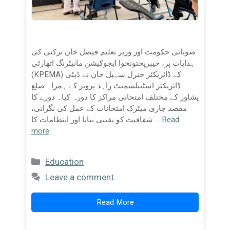
صوبائی حکومت اور وزیر تعلیم فیصل خان ترکئی کی
ہدایات پر، خیبرپختونخوا ایجوکیشن مانیٹرنگ اتھارٹی
(KPEMA) کے ڈائریکٹر جنرل سہیل خان نے ڈپٹی
ڈائریکٹر اسٹیبلشمنٹ زاہد پرویز کے ہمراہ ضلع
پشاور کے مختلف امتحانی مراکز کا دورہ کیا۔ دورے کا
مقصد جاری میٹرک امتحانات کے عمل کی نگرانی،
Read
شفافیت کو یقینی بنانا اور انتظامات کا …
more
Categories
Education
Leave a comment
Read More