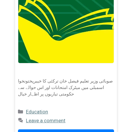
صوبائی وزیر تعلیم فیصل خان ترکئی کا خیبرپختونخوا
اسمبلی میں میٹرک امتحانات اور اس حوالے سے
حکومتی تیاریوں پر اظہار خیال
Categories
Education
Leave a comment