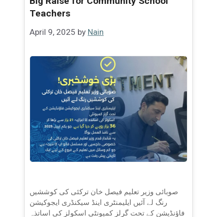
Big Raise for Community School
Teachers
April 9, 2025
by
Nain
صوبائی وزیر تعلیم فیصل خان ترکئی کی کوششیں
رنگ لے آئیں ایلیمنٹری اینڈ سیکنڈری ایجوکیشن
فاؤنڈیشن کے تحت گرلز کمیونٹی اسکولز کی اساتذہ