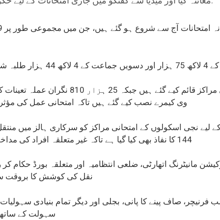
معائنہ کیا اور میڈیا سے گفتگو میں جاری امتحانات کے لیے حکومتی تیاریوں پر اطمینان کا اظہار کیا.
یصل خان ترکئی
صوبے بھر میں 3 ہزار 634 امتحانی مراکز قائم کی
وی کیمرے نصب کیے گئے ہیں تاکہ امتحانی عمل کی مؤثر
کے لیے نجی اسکولوں کے امتحانی مراکز کو سرکاری ہالز میں منتقل 
144 کا نفاذ بھی کیا گیا ہے تاکہ غیر متعلقہ افراد کی مداخلت روکی جا سکے — فیصل خان ترکئی
یشن مانیٹرنگ اتھارٹی، ضلعی انتظامیہ اور متعلقہ بورڈ حکام کر
نقل کی کوشش کا بروقت سد
 فرنیچر، صاف پینے کا پانی، بجلی اور دیگر تمام بنیادی سہولیات
سہولت کے ساتھ 