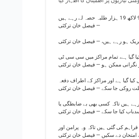
خیبرپختونخوا بھر میں میٹرک کے سالانہ امتحانات آج سے شروع ہو گئے ہیں، جن میں مجموعی طور پر 9 لاکھ 19 ہزار طلبہ حصہ لے رہے ہیں
— فیصل خان ترکئی
ے گئے ہیں جبکہ 25 ہزار 810 نگران عملہ تعینات کیا گیا ہے، تمام مراکز میں سی سی ٹی
 نگرانی ممکن ہو — فیصل خان ترکئی
کیا گیا ہے اور مراکز کے اطراف دفعہ
 رہے ہیں تاکہ کسی بھی بے ضابطگی یا
باب کیا جا سکے — فیصل خان ترکئی
 فراہم کی گئی ہیں تاکہ وہ پرامن اور
امتحان دے سکیں — فیصل خان ترکئی