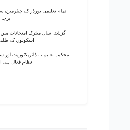
تمام تعلیمی بورڈز کے چیئرمین، سی
پرچہ 
اسکولوں کے طلبہ
محکمہ تعلیم نے ڈائریکٹوریٹ اور 
نظام فعال ہے، ا