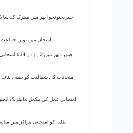
امتحان میں نویں جماعت کے 4 لاکھ 75 ہزار اور دسویں جماعت کے 4 لاکھ 44 ہزار طلبہ شریک ہو رہے ہیں، — ف
امتحانات کی شفافیت کو یقینی بنانے 
امتحانی عمل کی مکمل مانیٹرنگ ایجوک
طلبہ کو امتحانی مراکز میں مناسب