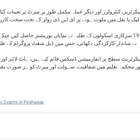
کرٹریز، کنٹرولرز اور دیگر عملہ مکمل طور پر میرٹ پر تعینات کیا
لیک یا نقل میں ملوث ہونے پر ای این ڈی رولز کے تحت سخت کار
گزشتہ سال میٹرک امتحانات میں 19 سرکاری اسکولوں کے طلبہ نے نمایاں پوزیشنز حاص
 نے شاندار کارکردگی دکھائی، جس میں ڈبل شفٹ پروگرام کے طل
سیکرٹریٹ سطح پر انفارمیشن ڈسکس قائم کیے ہیں، ہاٹ لائنز اور
ور محکمہ تعلیم میں شفافیت، سہولت اور میرٹ کو ہر صورت یقینی
ic Exams in Peshawar