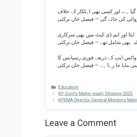
 گیا ہے، اور کسی بھی اہلکار کے خلاف
روائی کی جائے گی — فیصل خان ترکئی
ل کیں جبکہ ایٹا اور ایم ڈی کیٹ میں بھی سرکاری
بہ بھی شامل تھے — فیصل خان ترکئی
 واٹس ایپ کے ذریعے فوری رسپانس کا
 بنایا جا رہا ہے — فیصل خان ترکئی
Categories
Education
KP Govt’s Matric exam Strategy 2025
KPEMA Director General Monitors Matr
Leave a Comment